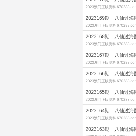
2023澳门正版资料 670288.co
2023169期：八仙过海
2023澳门正版资料 670288.co
2023168期：八仙过海
2023澳门正版资料 670288.co
2023167期：八仙过海
2023澳门正版资料 670288.co
2023166期：八仙过海
2023澳门正版资料 670288.co
2023165期：八仙过海
2023澳门正版资料 670288.co
2023164期：八仙过海
2023澳门正版资料 670288.co
2023163期：八仙过海