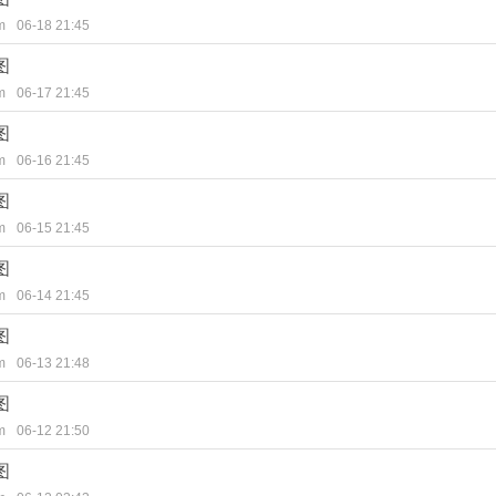
m
06-18 21:45
图
m
06-17 21:45
图
m
06-16 21:45
图
m
06-15 21:45
图
m
06-14 21:45
图
m
06-13 21:48
图
m
06-12 21:50
图