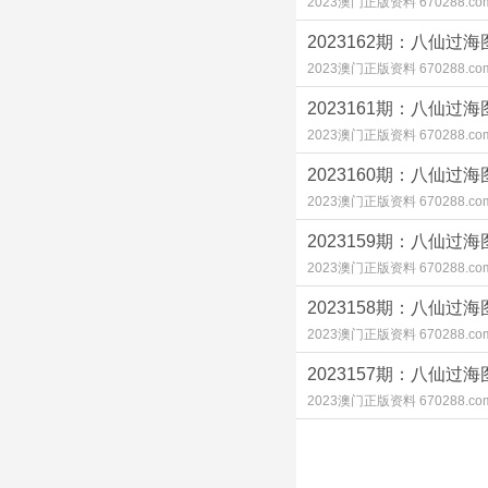
2023澳门正版资料 670288.co
2023162期：八仙过海
2023澳门正版资料 670288.co
2023161期：八仙过海
2023澳门正版资料 670288.co
2023160期：八仙过海
2023澳门正版资料 670288.co
2023159期：八仙过海
2023澳门正版资料 670288.co
2023158期：八仙过海
2023澳门正版资料 670288.co
2023157期：八仙过海
2023澳门正版资料 670288.co